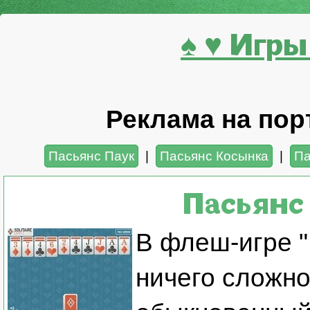
♠ ♥ Игры
Реклама на порт
Пасьянс Паук
|
Пасьянс Косынка
|
Па
Пасьянс
В флеш-игре "
ничего сложно